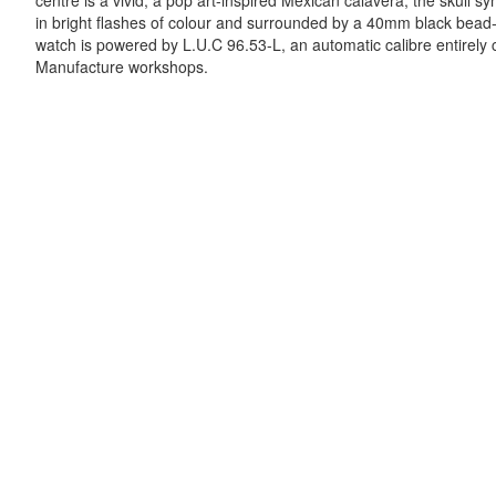
centre is a vivid, a pop art-inspired Mexican calavera, the skull s
in bright flashes of colour and surrounded by a 40mm black bead-
watch is powered by L.U.C 96.53-L, an automatic calibre entirel
Manufacture workshops.