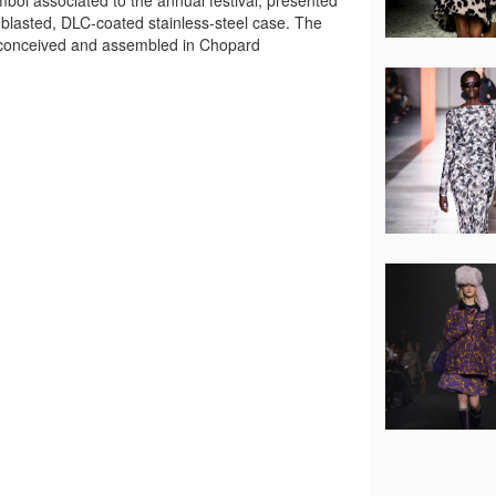
ymbol associated to the annual festival, presented
blasted, DLC-coated stainless-steel case. The
y conceived and assembled in Chopard