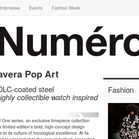
Interviews
Events
Fashion Week
avera Pop Art
 DLC-coated steel
Fashion
ighly collectible watch inspired
Next
l One series, an exclusive timepiece collection
 limited-edition’s bold, high-concept design
to its culture of horological excellence. At its