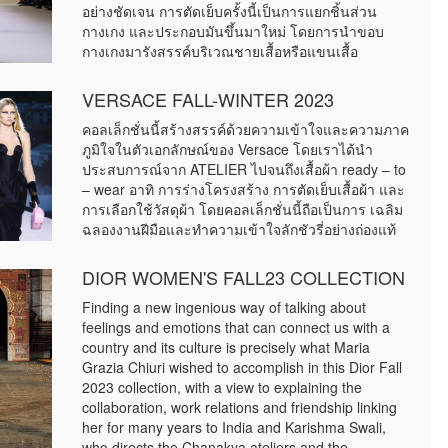
อย่างชัดเจน การตัดเย็บครั้งนี้เป็นการแยกชิ้นส่วน
กางเกง และประกอบมันขึ้นมาใหม่ โดยการนำขอบ
กางเกงมารังสรรค์บริเวณชายเสื้อหรือแขนเสื้อ
VERSACE FALL-WINTER 2023
คอลเล็กชั่นนี้สร้างสรรค์ด้วยความเข้าใจและความภาค
ภูมิใจในตัวเอกลักษณ์ของ Versace โดยเราได้นำ
ประสบการณ์จาก ATELIER ไปจนถึงเสื้อผ้า ready – to
– wear อาทิ การร่างโครงสร้าง การตัดเย็บเสื้อผ้า และ
การเลือกใช้วัสดุผ้า โดยคอลเล็กชั่นนี้ถือเป็นการ เฉลิม
ฉลองงานฝีมือและทำความเข้าใจลักชัวรี่อย่างถ่องแท้
DIOR WOMEN'S FALL23 COLLECTION
Finding a new ingenious way of talking about
feelings and emotions that can connect us with a
country and its culture is precisely what Maria
Grazia Chiuri wished to accomplish in this Dior Fall
2023 collection, with a view to explaining the
collaboration, work relations and friendship linking
her for many years to India and Karishma Swali,
who directs the Chanakya ateliers and the