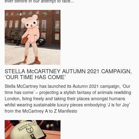
ever before in our attempt to face...
STELLA McCARTNEY AUTUMN 2021 CAMPAIGN,
‘OUR TIME HAS COME’
Stella McCartney has launched its Autumn 2021 campaign, ‘Our
time has come’ – projecting a stylish fantasy of animals rewilding
London, living freely and taking their places amongst humans
whilst wearing sustainable luxury pieces embodying ‘J is for Joy’
from the McCartney A to Z Manifesto