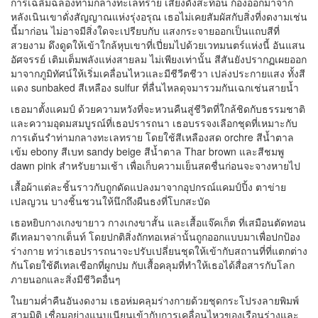
การเฉลิมฉลองท่ามกลางทะเลทราย เสียงดังสะท้อน ก้องออกมาจาก
หลังเนินเขาดั่งสัญญาณแห่งรุ่งอรุณ เธอไม่เคยสัมผัสกับสิ่งที่งดงามเช่น
นี้มาก่อน ไม่อาจมีสิ่งใดจะเปรียบกับ แสงกระจายออกเป็นแถบสีที่
สวยงาม ดึงดูดให้เข้าใกล้หุบเขาที่เปี่ยมไปด้วยเวทมนตร์แห่งนี้ อันแสน
อัศจรรย์ เติมเต็มพลังแห่งสายลม ไม่เพียงเท่านั้น สีสันยังปรากฏเผยออก
มาจากภูมิทัศน์ให้เริ่มเคลื่อนไหวและมีชีวีตชีวา เปล่งประกายแสง ทั้งสี
แดง sunbaked สีเหลือง sulfur ที่ลื่นไหลดุจมารวมกันเฉกเช่นสายน้ำ
เธอมาตั้งแคมป์ ด้วยความหวังที่จะหวนคืนสู่ชีวิตที่ใกล้ชิดกับธรรมชาติ
และความอุดมสมบูรณ์ที่เธอปรารถนา เธอบรรจงเลือกชุดที่เหมาะกับ
การเต้นรำท่ามกลางทะเลทราย โดยใช้สีเหลืองสด orchre สีน้ำตาล
เข้ม ebony สีเบท sandy beige สีน้ำตาล Thar brown และสีชมพู
dawn pink สำหรับยามเช้า เพื่อเก็บความเย็นสดชื่นก่อนจะจางหายไป
เสื้อผ้าแต่ละชิ้นราวกับถูกดัดแปลงมาจากอุปกรณ์แคมป์ปิ้ง ตาข่าย
เปลญวน บางชิ้นชวนให้นึกถึงผืนธงที่โบกสะบัด
เธอหยิบกางเกงขายาว กางเกงขาสั้น และเสื้อแจ๊คเก็ต ที่เสมือนตัดทอน
ดีเทลมาจากเต็นท์ โดยปกติสิ่งถักทอเหล่านั้นถูกออกแบบมาเพื่อปกป้อง
ร่างกาย ทว่าเธอปรารถนาจะปรับเปลี่ยนชุดให้เข้ากับสถานที่ที่แตกต่าง
กันโดยใช้ดีเทลเชือกที่ผูกปม กับเสื้อคลุมที่ทำให้เธอได้สื่อสารกับโลก
ภายนอกและสิ่งมีชีวิตอื่นๆ
ในยามค่ำคืนอันงดงาม เธอห่มคลุมร่างกายด้วยชุดกระโปรงลายพิมพ์
สามมิติ เชื่อมอย่างแนบเนียนเข้ากับการเคลื่อนไหวของเรือนร่างและ