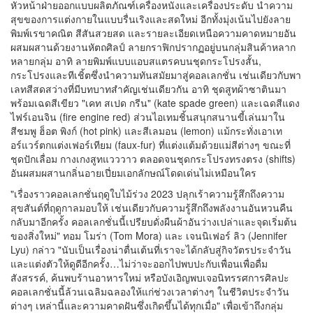
โดย "ทอม โมร่า" (Tom Mora) รองผู้อำนวยการและหัวหน้าฝ่าย
ออกแบบ พร้อม "เจนนิเฟอร์ ลิว" (Jennifer Lyu) รองผู้อำนวยการและ
หัวหน้าฝ่ายออกแบบผลิตภัณฑ์เครื่องหนังและเครื่องประดับ นำความ
สุขของการแต่งกายในแบบรื่นเริงและสดใหม่ อีกทั้งมุ่งเน้นไปยังลาย
พิมพ์เรขาคณิต สีสันสวยสด และรายละเอียดเหนือความคาดหมายอัน
ผสมผสานด้วยงานหัตถศิลป์ ลายกราฟิกปรากฏอยู่บนกลุ่มสินค้าหลาก
หลายกลุ่ม อาทิ ลายพิมพ์แบบแอบสแตรคบนชุดกระโปรงสั้น,
กระโปรงและทีเชิ้ตซึ่งนำความทันสมัยมาสู่คอลเลกชั่น เช่นเดียวกับพา
เลทสีสดสว่างที่มีบทบาทสำคัญเช่นเดียวกัน อาทิ ชุดสูทผ้าซาตินมา
พร้อมเฉดสีเขียว "เคท สเปด กรีน" (kate spade green) และเฉดสีแดง
ไฟร์เอนจิน (fire engine red) ส่วนไอเทมชิ้นสนุกสนานขี้เล่นมาใน
สีชมพู ฮ็อต พิงก์ (hot pink) และสีเลมอน (lemon) แม้กระทั่งเอาเท
อร์แวร์ตกแต่งเฟอร์เทียม (faux-fur) ที่แต่งแต้มด้วยแม่สีต่างๆ ขณะที่
ชุดปักเลื่อม กางเกงสูทแวววาว ตลอดจนชุดกระโปรงทรงตรง (shifts)
อันผสมผสานกลิ่นอายเปี่ยมเอกลักษณ์โดดเด่นไม่เหมือนใคร
"เรื่องราวคอลเลกชั่นฤดูใบไม้ร่วง 2023 ปลุกเร้าความรู้สึกถึงความ
สุขสันต์ที่ฤดูกาลมอบให้ เช่นเดียวกับความรู้สึกถึงพลังงานอันหวนคืน
กลับมาอีกครั้ง คอลเลกชั่นนี้เปรียบดั่งผืนผ้าอันว่างเปล่าและจุดเริ่มต้น
ของสิ่งใหม่" ทอม โมร่า (Tom Mora) และ เจนนิเฟอร์ ลิว (Jennifer
Lyu) กล่าว "นับเป็นเรื่องน่าตื่นเต้นที่เราจะได้กลับสู่กิจวัตรประจำวัน
และแต่งตัวให้ดูดีอีกครั้ง…ไม่ว่าจะออกไปพบปะกับเพื่อนเพื่อดื่ม
สังสรรค์, ค้นพบร้านอาหารใหม่ หรือบังเอิญพบเจอนิทรรศการศิลปะ