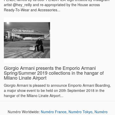
Vivid colors and patterns lit-up the new Capsule Collection by
FENDI, famed by its cool ‘FENDI/FILA’ logo created by Instagram
artist @hey_reilly and re-appropriated by the House across
Ready-To-Wear and Accessories...
Giorgio Armani presents the Emporio Armani
Spring/Summer 2019 collections in the hangar of
Milano Linate Airport
Giorgio Armani is pleased to announce Emporio Armani Boarding,
a major show event to be held on 20th September 2018 in the
hangar of the Milano Linate Airport...