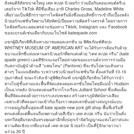
คอลเลกชั่นนี้ล้วนเฉลิมฉลองให้แก่ช่วงเวลาต่างๆ ในชีวิตประจำวัน
ต่างๆ เหล่านี้และความคาดฝันซึ่งเกิดขึ้นได้ทุกเมื่อ" เพื่อเข้าถึงกลุ่ม
สังคมดิจิทัลขนาดใหญ่ เคท สเปด นิวยอร์ก ร่วมมือกับคอนเทนต์ครีเอ
เตอร์จาก TikTok ที่มีชื่อเสียง อาทิ Charles Gross, Madeline White
เพื่อร่วมเป็นพิธีกรรายการไลฟ์สตรีมมิ่งซึ่งมอบสิทธิ์การเข้าถึงเบื้องหลัง
นิวยอร์กแฟชั่นวีคผ่านวิสัยทัศน์เปี่ยมความคิดสร้างสรรค์ โดยรายการ
ไลฟ์สตรีมจะเผยแพร่ผ่านช่องทาง Tiktok, Instagram และ Facebook
ของแบรนด์เช่นเดียวกับบนเว็บไซต์ katespade.com
แขกผู้มีเกียรติที่เดินทางมาชมคอลเลกชั่น ณ พิพิธภัณฑ์ศิลปะ
WHITNEY MUSEUM OF AMERICAN ART จะได้รับการต้อนรับด้วย
ขบวนแท็กซี่แห่งมหานครนิวยอร์กที่ตกแต่งด้วย "เคท สเปด กรีน" (kate
spade green) เฉดสีซิกเนเจอร์ใหม่ล่าสุดของแบรนด์จากการร่วมมือ
กับสถาบันผู้นำด้านสี "แพนโทน" (Pantone) ที่จะขับไปตามเส้นทาง
ต่างๆ ในแมนฮัตตัน ระหว่างช่วงนิวยอร์กแฟชั่นวีค ตั้งแต่วันที่ 10-16
กุมภาพันธ์ ขณะกำลังเข้าสู่พิพิธภัณฑ์ แขกผู้มีเกียรติจะได้รับการนำ
ทางไปสู่ชั้นสามและพื้นที่จัดแสดงคอลเลกชั่นใหม่โดยมีแม่น้ำ Hudson
เป็นฉากหลัง นักแสดงดนตรีจากโรงเรียน Julliard School ซึ่งเติมเต็ม
พื้นที่จัดแสดงด้วยการบรรเลงบทเพลง สร้างสรรภูมิทัศน์ทางเสียง
เฉพาะตัวที่หลอมรวมเข้ากับเรื่องราวคอลเลกชั่นอย่างสมบูรณ์แบบ
การผจญภัยสิ้นสุดลงที่ kate spade new york gift shop พื้นที่เสริมที่
ตกแต่งตั้งแต่พื้นจนถึงเพดานด้วยสีเขียว เคท สเปด กรีน นับว่าเป็นดั่ง
บทกวีสดุดีมรดกอันทรงคุณค่าอีกทั้งปลุกเร้าจิตวิญญาณแห่งโอกาสและ