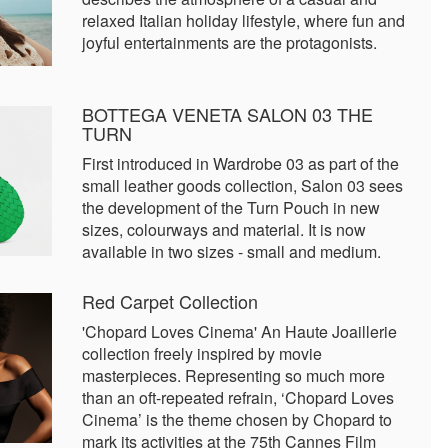
relaxed Italian holiday lifestyle, where fun and
joyful entertainments are the protagonists.
BOTTEGA VENETA SALON 03 THE
TURN
First introduced in Wardrobe 03 as part of the
small leather goods collection, Salon 03 sees
the development of the Turn Pouch in new
sizes, colourways and material. It is now
available in two sizes - small and medium.
Red Carpet Collection
'Chopard Loves Cinema' An Haute Joaillerie
collection freely inspired by movie
masterpieces. Representing so much more
than an oft-repeated refrain, ‘Chopard Loves
Cinema’ is the theme chosen by Chopard to
mark its activities at the 75th Cannes Film