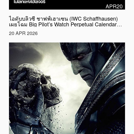
APR20
ไอดับบลิวซี ชาฟฟ์เฮาเซน (IWC Schaffhausen)
เผยโฉม Big Pilot’s Watch Perpetual Calendar
Ceralume® ผลงานที่ไม่ได้เป็นเพียงนาฬิกาข้อมือ
20 APR 2026
หากแต่เป็นบทนิยามใหม่ของ “แสง” ในโลกแห่งโฮ
โลจอรี